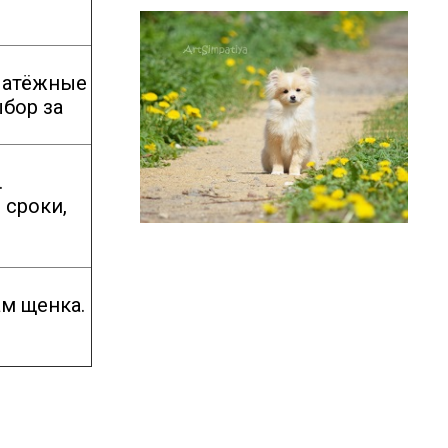
платёжные
ыбор за
.
 сроки,
м щенка.