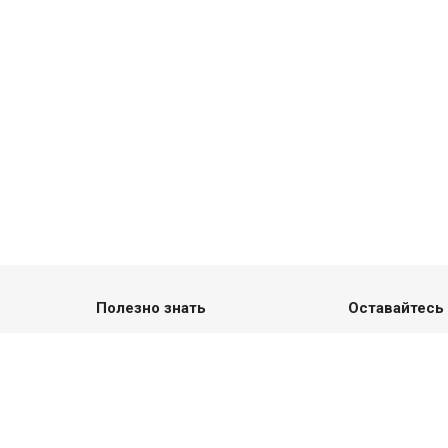
Полезно знать
Оставайтесь 
Новости
Отзывы новых хозяев