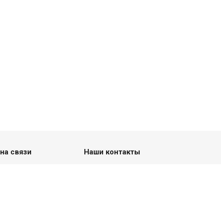
на связи
Наши контакты
+7 (926) 164-94-04
С 9:00 до 22:00 без выходных