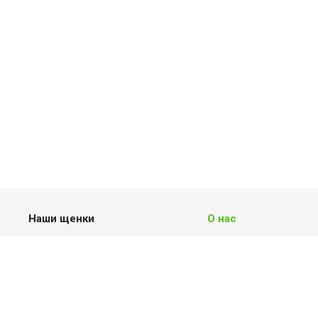
Наши щенки
О нас
Померанский шпиц
О питомнике
Цвергпинчер
Отзывы новых хозяев
Аляскинский кли кай
Доставка и оплата